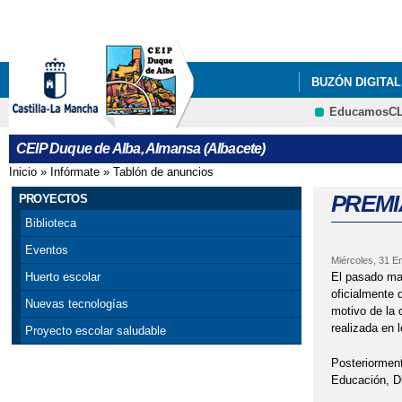
BUZÓN DIGITAL
EducamosC
PROYECTO DE 
CEIP Duque de Alba, Almansa (Albacete)
Inicio
»
Infórmate
»
Tablón de anuncios
Se encuentra usted aquí
PREMI
PROYECTOS
Biblioteca
Eventos
Miércoles, 31 E
El pasado mar
Huerto escolar
oficialmente 
Nuevas tecnologías
motivo de la 
realizada en 
Proyecto escolar saludable
Posteriorment
Educación, D