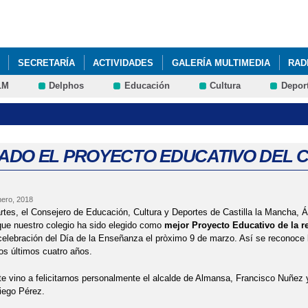
Pasar al
contenido
principal
SECRETARÍA
ACTIVIDADES
GALERÍA MULTIMEDIA
RAD
LM
Delphos
Educación
Cultura
Depor
DIRECCIÓN 2026/2030 Mª DOLORES CAÑETE TOMÁS
ADO EL PROYECTO EDUCATIVO DEL 
nero, 2018
tes, el Consejero de Educación, Cultura y Deportes de Castilla la Mancha, Án
que nuestro colegio ha sido elegido como
mejor Proyecto Educativo de la r
celebración del Día de la Enseñanza el pròximo 9 de marzo. Así se reconoce la
los últimos cuatro años.
e vino a felicitarnos personalmente el alcalde de Almansa, Francisco Nuñez y 
iego Pérez.