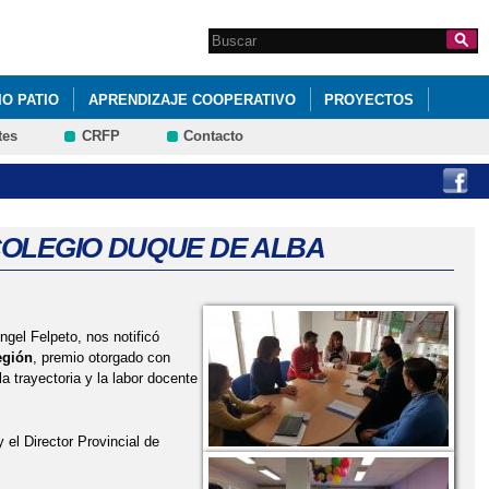
Search this site
Formulario de
búsqueda
IO PATIO
APRENDIZAJE COOPERATIVO
PROYECTOS
tes
CRFP
Contacto
COLEGIO DUQUE DE ALBA
gel Felpeto, nos notificó
egión
, premio otorgado con
 trayectoria y la labor docente
el Director Provincial de