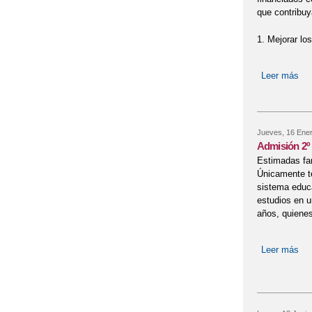
que contribuy
1. Mejorar lo
Leer más
so
Jueves, 16 Ener
Admisión 2º c
Estimadas fam
Únicamente te
sistema educa
estudios en u
años, quienes
Leer más
sob