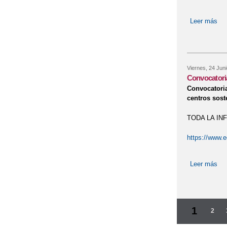
Leer más
sob
Viernes, 24 Juni
Convocatoria
Convocatoria
centros sost
TODA LA IN
https://www.e
Leer más
sob
Página
1
2