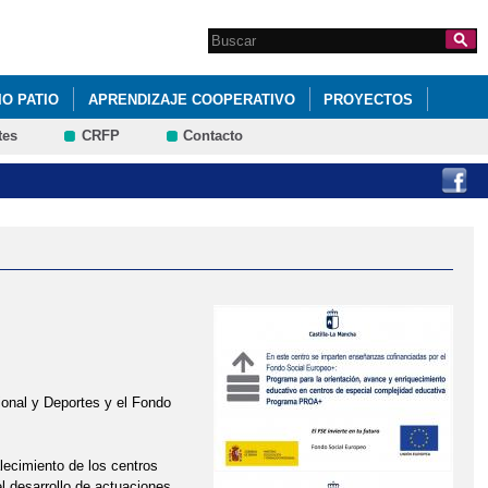
Search this site
Formulario de
búsqueda
IO PATIO
APRENDIZAJE COOPERATIVO
PROYECTOS
tes
CRFP
Contacto
onal y Deportes y el Fondo
ecimiento de los centros
l desarrollo de actuaciones