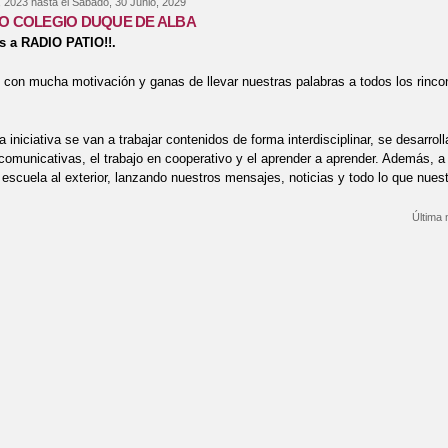
, 2023
hasta el
Sábado, 30 Junio, 2029
IO COLEGIO DUQUE DE ALBA
s a RADIO PATIO!!.
con mucha motivación y ganas de llevar nuestras palabras a todos los rinco
 iniciativa se van a trabajar contenidos de forma interdisciplinar, se desarrol
omunicativas, el trabajo en cooperativo y el aprender a aprender. Además, a
 escuela al exterior, lanzando nuestros mensajes, noticias y todo lo que nues
Última 
bre RADIO PATIO COLEGIO DUQUE DE ALBA