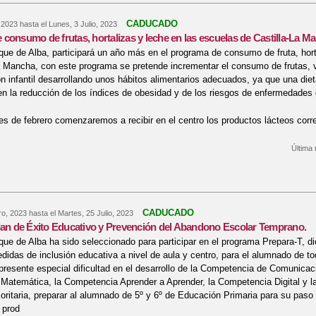
CADUCADO
 2023
hasta el
Lunes, 3 Julio, 2023
consumo de frutas, hortalizas y leche en las escuelas de Castilla-La M
que de Alba, participará un año más en el programa de consumo de fruta, hort
a Mancha, con este programa se pretende incrementar el consumo de frutas, v
ón infantil desarrollando unos hábitos alimentarios adecuados, ya que una d
n la reducción de los índices de obesidad y de los riesgos de enfermedades 
mes de febrero comenzaremos a recibir en el centro los productos lácteos cor
Última 
re Programa de consumo de frutas, hortalizas y leche en las escuelas de Ca
CADUCADO
ro, 2023
hasta el
Martes, 25 Julio, 2023
lan de Éxito Educativo y Prevención del Abandono Escolar Temprano.
que de Alba ha sido seleccionado para participar en el programa Prepara-T, di
edidas de inclusión educativa a nivel de aula y centro, para el alumnado de t
presente especial dificultad en el desarrollo de la Competencia de Comunicaci
atemática, la Competencia Aprender a Aprender, la Competencia Digital y l
ioritaria, preparar al alumnado de 5º y 6º de Educación Primaria para su pas
 prod