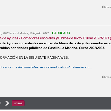
Última 
re Prepara-T. Plan de Éxito Educativo y Prevención del Abandono Escolar T
CADUCADO
o, 2022
hasta el
Martes, 16 Agosto, 2022
 de ayudas - Comedores escolares y Libros de texto. Curso 2022/2023 (
 de Ayudas consistentes en el uso de libros de texto y de comedor esc
enidos con fondos públicos de Castilla-La Mancha. Curso 2022/2023.
FORMACIÓN EN LA SIGUIENTE PÁGINA WEB:
duca.jccm.es/alumnado/es/servicios-educativos/materiales-cu...
Última 
re Convocatoria de ayudas - Comedores escolares y Libros de texto. Curso 2
s
3
›
última