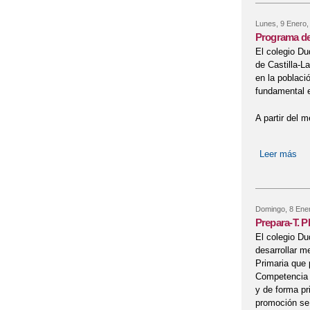
Lunes, 9 Enero,
Programa de 
El colegio Du
de Castilla-L
en la poblaci
fundamental e
A partir del 
Leer más
sob
Domingo, 8 Ene
Prepara-T. P
El colegio Du
desarrollar m
Primaria que 
Competencia M
y de forma pr
promoción se