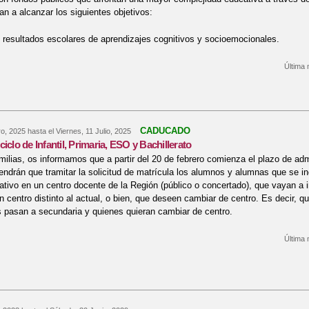
an a alcanzar los siguientes objetivos:
s resultados escolares de aprendizajes cognitivos y socioemocionales.
Última 
bre Programa PROA+
CADUCADO
o, 2025
hasta el
Viernes, 11 Julio, 2025
iclo de Infantil, Primaria, ESO y Bachillerato
ilias, os informamos que a partir del 20 de febrero comienza el plazo de adm
ndrán que tramitar la solicitud de matrícula los alumnos y alumnas que se in
tivo en un centro docente de la Región (público o concertado), que vayan a i
n centro distinto al actual, o bien, que deseen cambiar de centro. Es decir, q
 pasan a secundaria y quienes quieran cambiar de centro.
Última 
re Admisión 2º ciclo de Infantil, Primaria, ESO y Bachillerato