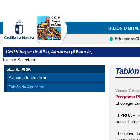
BUZÓN DIGITAL
EducamosC
PROYECTO DE 
CEIP Duque de Alba, Almansa (Albacete)
Inicio
»
Secretaría
Se encuentra usted aquí
Tablón
SECRETARÍA
Avisos e Información
Tablón de Anuncios
Viernes, 7 Marz
Programa 
El colegio D
El PROA + es 
Social Europ
El objetivo d
financiados c