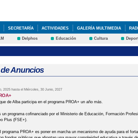
Pasar al
contenido
principal
SECRETARÍA
ACTIVIDADES
GALERÍA MULTIMEDIA
RAD
LM
Delphos
Educación
Cultura
Depor
DIRECCIÓN 2026/2030 Mª DOLORES CAÑETE TOMÁS
 de Anuncios
o, 2025
hasta el
Miércoles, 30 Junio, 2027
PROA+
uque de Alba participa en el programa PROA+ un año más.
un programa cofinanciado por el Ministerio de Educación, Formación Profesi
eo Plus (FSE+).
el programa PROA+ es poner en marcha un mecanismo de ayuda para el fortal
on fondos públicos que afrontan una mayor complejidad educativa a través de